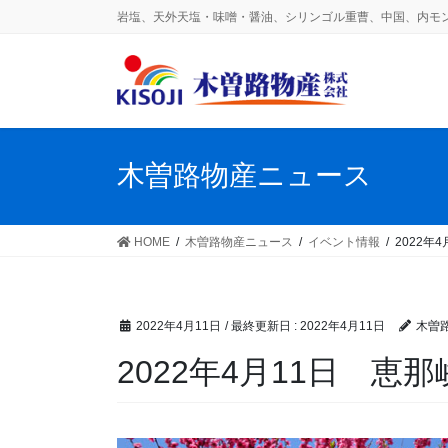
コ
ナ
岩塩、天外天塩・味噌・醤油、シリンゴル重曹、中国、内モ
ン
ビ
テ
ゲ
ン
ー
ツ
シ
に
ョ
移
ン
木曽路物産ニュース
動
に
移
動
HOME
木曽路物産ニュース
イベント情報
2022年
2022年4月11日
/ 最終更新日 :
2022年4月11日
木曽
2022年4月11日 恵