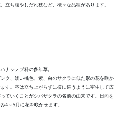
花、立ち枝やしだれ枝など、様々な品種があります。
ハナシノブ科の多年草。
ピンク、淡い桃色、紫、白のサクラに似た形の花を咲か
せます。茎は立ち上がらずに横に這うように密生して広
がっていくことがシバザクラの名前の由来です。日向を
好み4～5月に花を咲かせます。