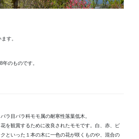
。
います。
18年のものです。
バラ目バラ科モモ属の耐寒性落葉低木。
花を観賞するために改良されたモモです。白、赤、ピ
ンクといった１本の木に一色の花が咲くものや、混合の